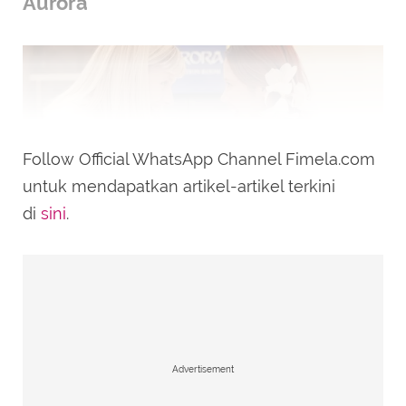
Aurora
Follow Official WhatsApp Channel Fimela.com
untuk mendapatkan artikel-artikel terkini
di
sini
.
Potret Nadin Amizah Bahagia Jadi Pembuka Konser Aurora.
(instagram/cakecaine)
Dalam momen tersebut, Nadin
Advertisement
mengungkapkan perasaannya dengan jujur
kepada Aurora. "I can never be as lovely as you