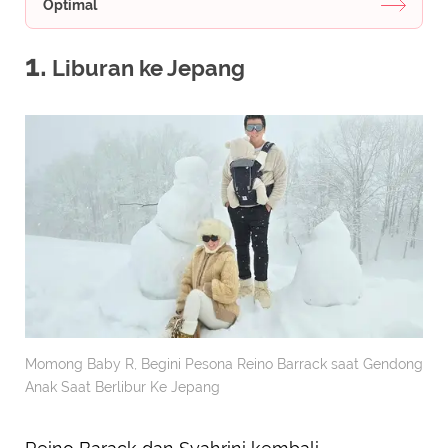
Optimal
1.
Liburan ke Jepang
Momong Baby R, Begini Pesona Reino Barrack saat Gendong
Anak Saat Berlibur Ke Jepang