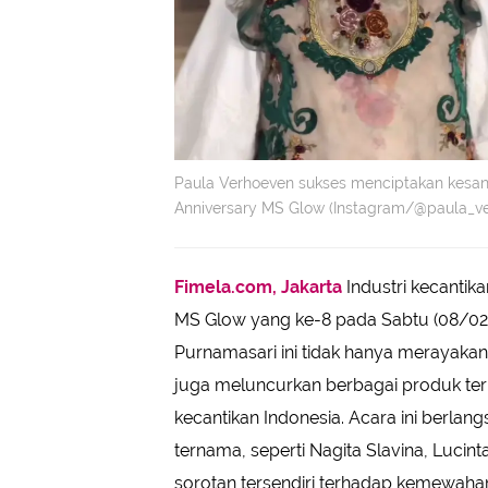
Paula Verhoeven sukses menciptakan kesan 
Anniversary MS Glow (Instagram/@paula_v
Fimela.com, Jakarta
Industri kecantik
MS Glow yang ke-8 pada Sabtu (08/02/2
Purnamasari ini tidak hanya merayakan
juga meluncurkan berbagai produk ter
kecantikan Indonesia. Acara ini berlan
ternama, seperti Nagita Slavina, Luci
sorotan tersendiri terhadap kemewaha