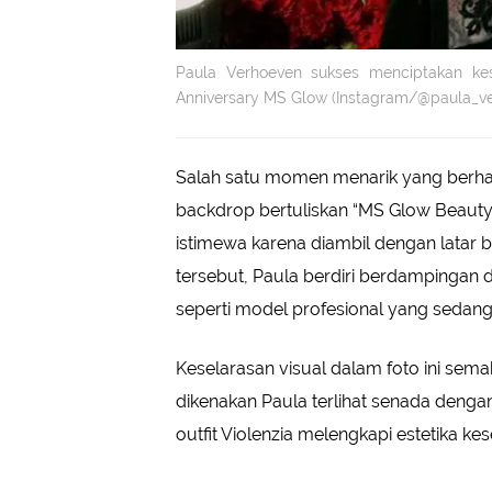
Paula Verhoeven sukses menciptakan kes
Anniversary MS Glow (Instagram/@paula_v
Salah satu momen menarik yang berhasi
backdrop bertuliskan “MS Glow Beauty: 
istimewa karena diambil dengan latar
tersebut, Paula berdiri berdampingan 
seperti model profesional yang sedang
Keselarasan visual dalam foto ini sema
dikenakan Paula terlihat senada deng
outfit Violenzia melengkapi estetika k