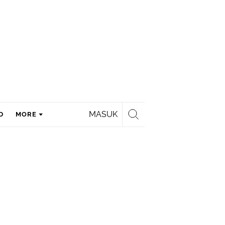
MASUK
D
MORE