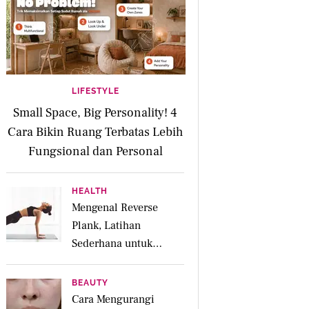
LIFESTYLE
Small Space, Big Personality! 4
Cara Bikin Ruang Terbatas Lebih
Fungsional dan Personal
HEALTH
Mengenal Reverse
Plank, Latihan
Sederhana untuk
Menguatkan Otot
Posterior dan Core
BEAUTY
Cara Mengurangi