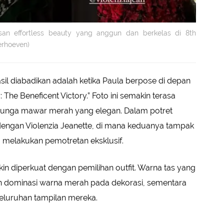
an effortless beauty yang anggun dan berkelas di 8th
erhoeven)
l diabadikan adalah ketika Paula berpose di depan
The Beneficent Victory.” Foto ini semakin terasa
 bunga mawar merah yang elegan. Dalam potret
dengan Violenzia Jeanette, di mana keduanya tampak
 melakukan pemotretan eksklusif.
kin diperkuat dengan pemilihan outfit. Warna tas yang
an dominasi warna merah pada dekorasi, sementara
eseluruhan tampilan mereka.