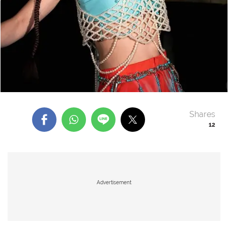
Shares
12
Advertisement