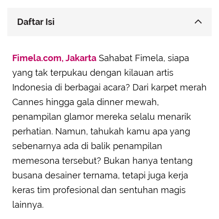
Daftar Isi
Membongkar Gaya Glamor ala Cinta Laura dan
Fimela.com, Jakarta
Putri Marino
Sahabat Fimela, siapa
yang tak terpukau dengan kilauan artis
Syahrini dan Rahasia Aksesoris yang Memikat
Indonesia di berbagai acara? Dari karpet merah
Lebih dari Sekadar Busana: Tim Profesional di
Balik Kesuksesan
Cannes hingga gala dinner mewah,
penampilan glamor mereka selalu menarik
perhatian. Namun, tahukah kamu apa yang
sebenarnya ada di balik penampilan
memesona tersebut? Bukan hanya tentang
busana desainer ternama, tetapi juga kerja
keras tim profesional dan sentuhan magis
lainnya.