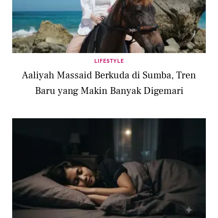
Meskipun penampilan glamor seringkali
terlihat di publik, jangan lupa bahwa di luar
panggung, banyak artis yang memilih gaya
hidup sederhana dan santai.
LIFESTYLE
Aaliyah Massaid Berkuda di Sumba, Tren
Baru yang Makin Banyak Digemari