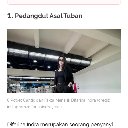
1.
Pedangdut Asal Tuban
8 Potret Cantik dan Fakta Menarik Difarina Indra (credit:
instagram/difarinaindra_real)
Difarina Indra merupakan seorang penyanyi