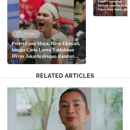
Parade Cheongsam
Selebriti yang Rayakan
Tahun Baru Imlek, Ada
Sarwendah hingga Natas
Wilona
8 Foto
Potret Luna Maya, Ririn Ekawati,
hingga Cinta Laura Taklukkan
Hyrox Jakarta dengan Rambut
Anti Gerah dan Modis
RELATED ARTICLES