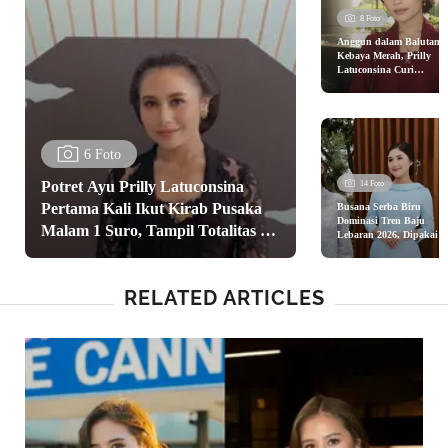
8 Foto
Anggun dalam Balutan
Kebaya Merah, Prilly
Latuconsina Curi
Perhatian di Pernikahan
Tiktoker
6 Foto
Potret Ayu Prilly Latuconsina
14 Foto
Pertama Kali Ikut Kirab Pusaka
Busana Serba Biru
Dominasi Tren Baju
Malam 1 Suro, Tampil Totalitas ala
Lebaran 2026, Dipakai
Syifa Hadju hingga Shei
Perempuan Jawa dengan Sanggul
Dara Aisha
Tekuk
RELATED ARTICLES