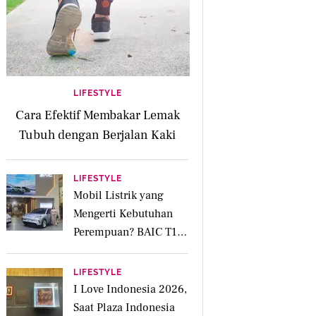
LIFESTYLE
Cara Efektif Membakar Lemak
Tubuh dengan Berjalan Kaki
LIFESTYLE
Mobil Listrik yang
Mengerti Kebutuhan
Perempuan? BAIC T1
Punya Kabin Lapang
hingga Fitur Parkir
LIFESTYLE
Otomatis
I Love Indonesia 2026,
Saat Plaza Indonesia