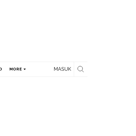
MASUK
D
MORE