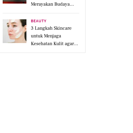
Merayakan Budaya
Lokal Lewat 4
Pengalaman Inspiratif
BEAUTY
3 Langkah Skincare
untuk Menjaga
Kesehatan Kulit agar
Tetap Lembap
Sepanjang Hari