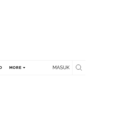
MASUK
D
MORE