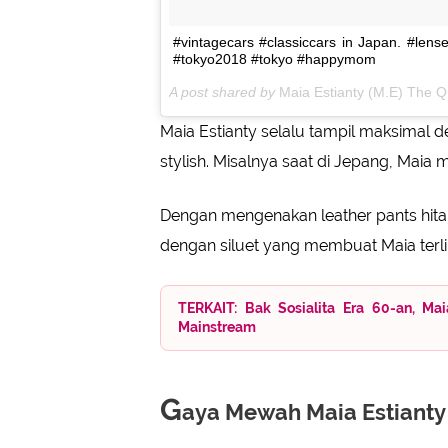
#vintagecars #classiccars in Japan. #lens
#tokyo2018 #tokyo #happymom
A post shared by
Maia Estianty (M.E) The 
Maia Estianty selalu tampil maksimal
stylish. Misalnya saat di Jepang, Maia me
Dengan mengenakan leather pants hita
dengan siluet yang membuat Maia terli
TERKAIT: Bak Sosialita Era 60-an, Ma
Mainstream
G
aya Mewah Maia Estianty