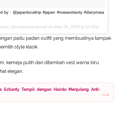
ed by : @japanlocaltrip #japan #maiaestianty #diarymaia
Queen
(@maiaestiantyreal) on
May 29, 2018 at 12:00am PDT
 dengan padu padan outfit yang membuatnya tampak
milih style klasik.
m, kemeja putih dan ditambah vest warna biru
hat elegan.
ia Estianty Tampil dengan Hairdo Menjulang Anti-