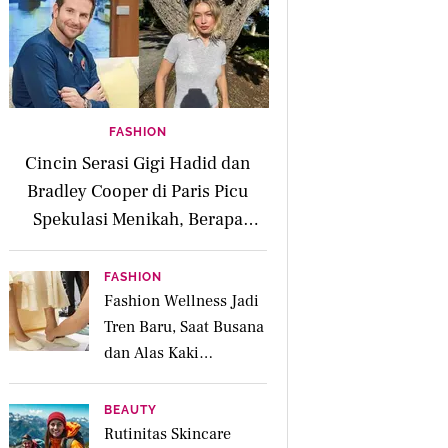
FASHION
Cincin Serasi Gigi Hadid dan
Bradley Cooper di Paris Picu
Spekulasi Menikah, Berapa
Harganya?
FASHION
Fashion Wellness Jadi
Tren Baru, Saat Busana
dan Alas Kaki
Membantu Mood Lebih
Positif
BEAUTY
Rutinitas Skincare