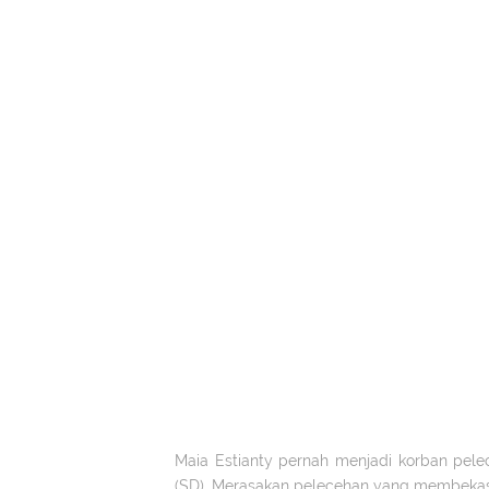
Maia Estianty pernah menjadi korban pelec
(SD). Merasakan pelecehan yang membekas, 