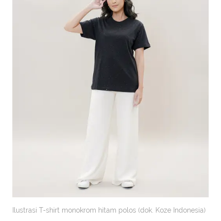
Ilustrasi T-shirt monokrom hitam polos (dok. Koze Indonesia)