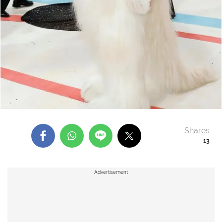
Shares
13
Advertisement