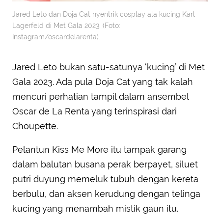
Jared Leto dan Doja Cat nyentrik cosplay ala kucing Karl
Lagerfeld di Met Gala 2023. (Foto:
Instagram/oscardelarenta).
Jared Leto bukan satu-satunya ‘kucing’ di Met
Gala 2023. Ada pula Doja Cat yang tak kalah
mencuri perhatian tampil dalam ansembel
Oscar de La Renta yang terinspirasi dari
Choupette.
Pelantun Kiss Me More itu tampak garang
dalam balutan busana perak berpayet, siluet
putri duyung memeluk tubuh dengan kereta
berbulu, dan aksen kerudung dengan telinga
kucing yang menambah mistik gaun itu.