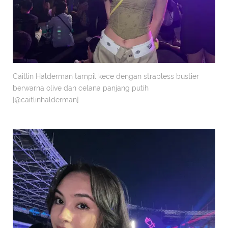
Caitlin Halderman tampil kece dengan strapless bustier
berwarna olive dan celana panjang putih
[@caitlinhalderman]