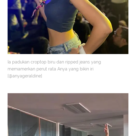
Ia padukan croptop biru dan ripped jeans yang
memamerkan perut rata Anya yang bikin iri
[@anyageraldine]