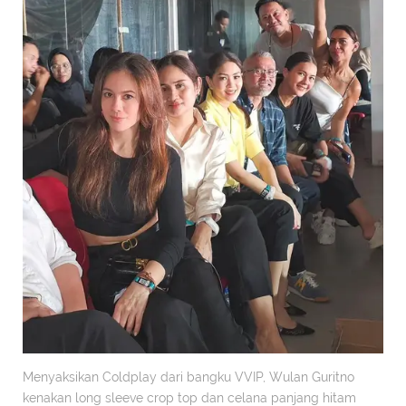
Menyaksikan Coldplay dari bangku VVIP, Wulan Guritno
kenakan long sleeve crop top dan celana panjang hitam