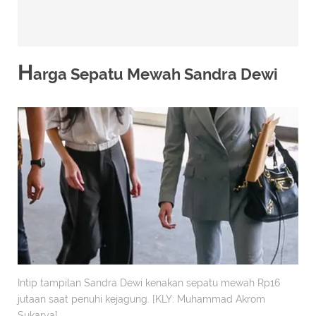
H
arga Sepatu Mewah Sandra Dewi
Intip tampilan Sandra Dewi kenakan sepatu mewah Rp16
jutaan saat penuhi kejagung. [KLY: Muhammad Akrom
Sukarya]