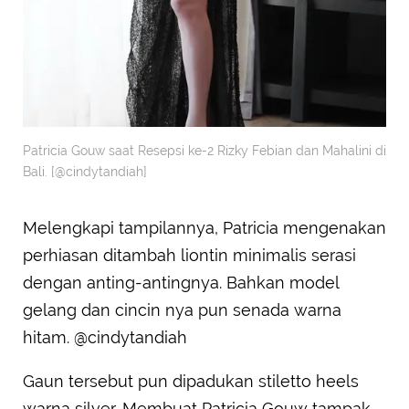
Patricia Gouw saat Resepsi ke-2 Rizky Febian dan Mahalini di
Bali. [@cindytandiah]
Melengkapi tampilannya, Patricia mengenakan
perhiasan ditambah liontin minimalis serasi
dengan anting-antingnya. Bahkan model
gelang dan cincin nya pun senada warna
hitam. @cindytandiah
Gaun tersebut pun dipadukan stiletto heels
warna silver. Membuat Patricia Gouw tampak