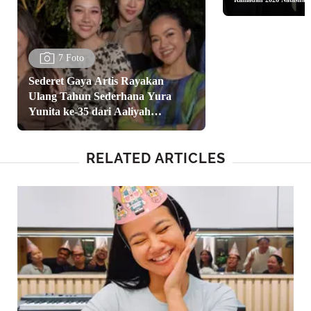
Rizky, Nikita Willy, hing
Paula Verhoeven
7 Foto
Sederet Gaya Artis Rayakan
Ulang Tahun Sederhana Yura
Yunita ke-35 dari Aaliyah
Massaid, Luna Maya, Hingga Yuki
Kato
RELATED ARTICLES