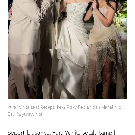
Yura Yunita saat Resepsi ke-2 Rizky Febian dan Mahalini di
Bali. [@yurayunita]
Seperti biasanya, Yura Yunita selalu tampil