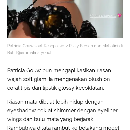
Patricia Gouw saat Resepsi ke-2 Rizky Febian dan Mahalini di
Bali. [@emmakristyono]
Patricia Gouw pun mengaplikasikan riasan
wajah soft glam. Ia mengenakan blush on
coral tipis dan lipstik glossy kecoklatan.
Riasan mata dibuat lebih hidup dengan
eyeshadow coklat shimmer dengan eyeliner
wings dan bulu mata yang berjarak.
Rambutnya ditata rambut ke belakang model