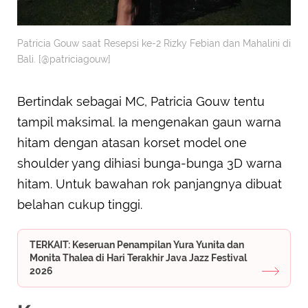
Patricia Gouw saat Resepsi ke-2 Rizky Febian dan Mahalini di
Bali. [@patriciagouw]
Bertindak sebagai MC, Patricia Gouw tentu
tampil maksimal. Ia mengenakan gaun warna
hitam dengan atasan korset model one
shoulder yang dihiasi bunga-bunga 3D warna
hitam. Untuk bawahan rok panjangnya dibuat
belahan cukup tinggi.
TERKAIT: Keseruan Penampilan Yura Yunita dan
Monita Thalea di Hari Terakhir Java Jazz Festival
2026