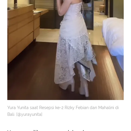
Yura Yunita saat Resepsi ke-2 Rizky Febian dan Mahalini di
Bali. [@yurayunita]