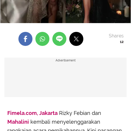
Shares
12
Advertisement
Fimela.com, Jakarta
Rizky Febian dan
Mahalini
kembali menyelenggarakan
rangkaian acara pernikahannya. Kini pasangan