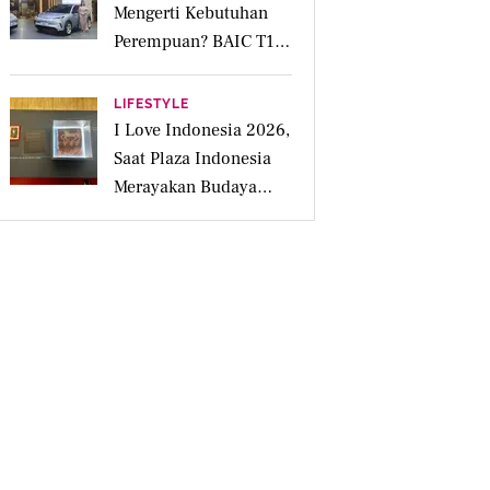
Mengerti Kebutuhan
Perempuan? BAIC T1
Punya Kabin Lapang
hingga Fitur Parkir
LIFESTYLE
Otomatis
I Love Indonesia 2026,
Saat Plaza Indonesia
Merayakan Budaya
Lokal Lewat 4
Pengalaman Inspiratif