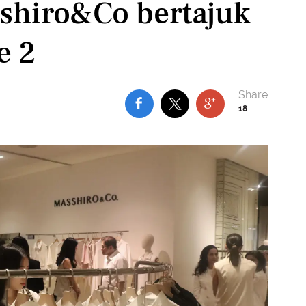
shiro&Co bertajuk
e 2
18