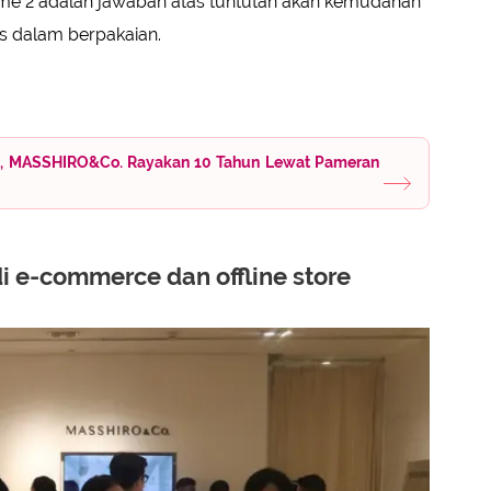
me 2 adalah jawaban atas tuntutan akan kemudahan
as dalam berpakaian.
ini, MASSHIRO&Co. Rayakan 10 Tahun Lewat Pameran
 di e-commerce dan offline store