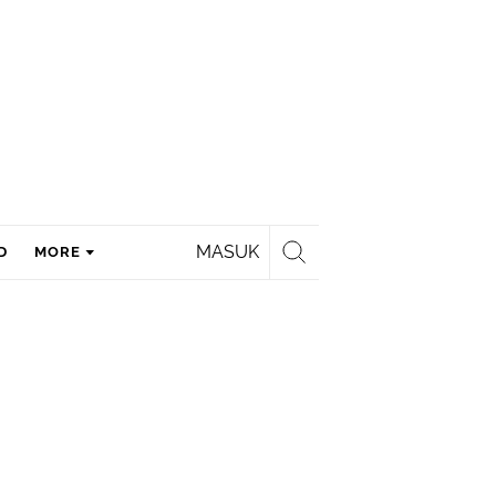
MASUK
D
MORE