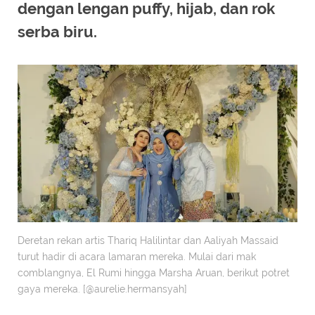
dengan lengan puffy, hijab, dan rok
serba biru.
Deretan rekan artis Thariq Halilintar dan Aaliyah Massaid
turut hadir di acara lamaran mereka. Mulai dari mak
comblangnya, El Rumi hingga Marsha Aruan, berikut potret
gaya mereka. [@aurelie.hermansyah]