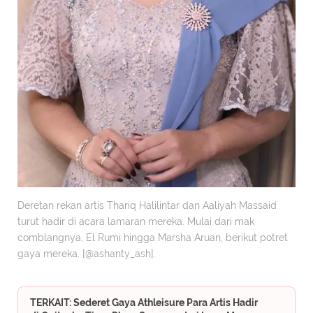
Deretan rekan artis Thariq Halilintar dan Aaliyah Massaid
turut hadir di acara lamaran mereka. Mulai dari mak
comblangnya, El Rumi hingga Marsha Aruan, berikut potret
gaya mereka. [@ashanty_ash].
TERKAIT: Sederet Gaya Athleisure Para Artis Hadir