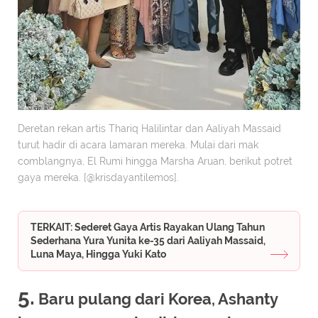
Deretan rekan artis Thariq Halilintar dan Aaliyah Massaid
turut hadir di acara lamaran mereka. Mulai dari mak
comblangnya, El Rumi hingga Marsha Aruan, berikut potret
gaya mereka. [@krisdayantilemos].
TERKAIT: Sederet Gaya Artis Rayakan Ulang Tahun
Sederhana Yura Yunita ke-35 dari Aaliyah Massaid,
Luna Maya, Hingga Yuki Kato
5.
Baru pulang dari Korea, Ashanty