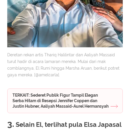
Deretan rekan artis Thariq Halilintar dan Aaliyah Massaid
turut hadir di acara lamaran mereka. Mulai dari mak
comblangnya, El Rumi hingga Marsha Aruan, berikut potret
gaya mereka. [@amelcarla].
TERKAIT: Sederet Publik Figur Tampil Elegan
Serba Hitam di Resepsi Jennifer Coppen dan
Justin Hubner, Aaliyah Massaid-Aurel Hermansyah
3.
Selain El, terlihat pula Elsa Japasal