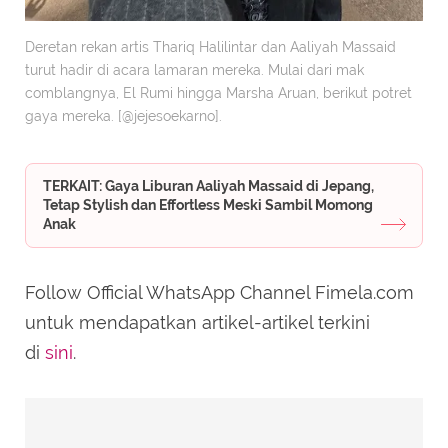
Deretan rekan artis Thariq Halilintar dan Aaliyah Massaid
turut hadir di acara lamaran mereka. Mulai dari mak
comblangnya, El Rumi hingga Marsha Aruan, berikut potret
gaya mereka. [@jejesoekarno].
TERKAIT: Gaya Liburan Aaliyah Massaid di Jepang,
Tetap Stylish dan Effortless Meski Sambil Momong
Anak
Follow Official WhatsApp Channel Fimela.com
untuk mendapatkan artikel-artikel terkini
di
sini
.