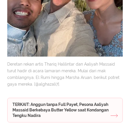
Deretan rekan artis Thariq Halilintar dan Aaliyah Massaid
turut hadir di acara lamaran mereka. Mulai dari mak
comblangnya, El Rumi hingga Marsha Aruan, berikut potret
gaya mereka. [@alghazali7].
TERKAIT: Anggun tanpa Full Payet, Pesona Aaliyah
Massaid Berkebaya Butter Yellow saat Kondangan
Tengku Nadira