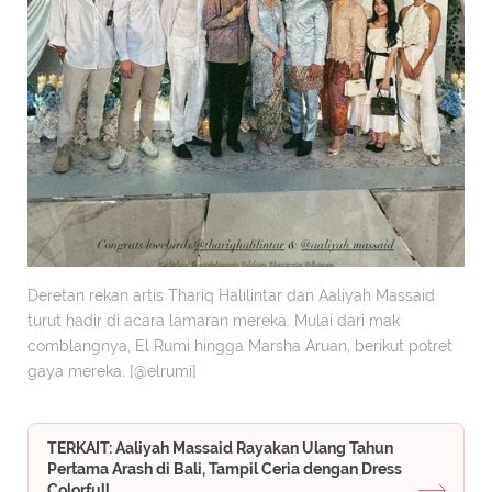
Deretan rekan artis Thariq Halilintar dan Aaliyah Massaid
turut hadir di acara lamaran mereka. Mulai dari mak
comblangnya, El Rumi hingga Marsha Aruan, berikut potret
gaya mereka. [@elrumi]
TERKAIT: Aaliyah Massaid Rayakan Ulang Tahun
Pertama Arash di Bali, Tampil Ceria dengan Dress
Colorfull