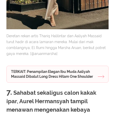
Deretan rekan artis Thariq Halilintar dan Aaliyah Massaid
turut hadir di acara lamaran mereka. Mulai dari mak
comblangnya, El Rumi hingga Marsha Aruan, berikut potret
gaya mereka. [@aruanmarsha]
TERKAIT: Penampilan Elegan Ibu Muda Aaliyah
Massaid Dibalut Long Dress Hitam One Shoulder
7.
Sahabat sekaligus calon kakak
ipar, Aurel Hermansyah tampil
menawan mengenakan kebaya