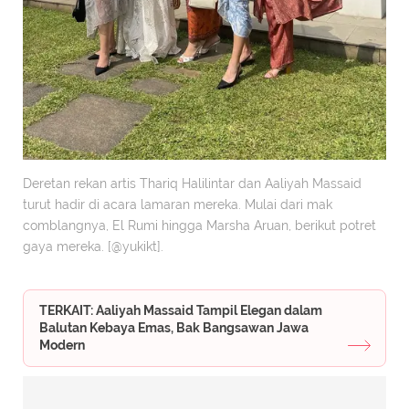
Deretan rekan artis Thariq Halilintar dan Aaliyah Massaid
turut hadir di acara lamaran mereka. Mulai dari mak
comblangnya, El Rumi hingga Marsha Aruan, berikut potret
gaya mereka. [@yukikt].
TERKAIT: Aaliyah Massaid Tampil Elegan dalam
Balutan Kebaya Emas, Bak Bangsawan Jawa
Modern