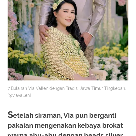
7 Bulanan Via Vallen dengan Tradisi Jawa Timur Tingkeban.
[@viavallen]
S
etelah siraman, Via pun berganti
pakaian mengenakan kebaya brokat
warna abu-abu dengan beads silver.