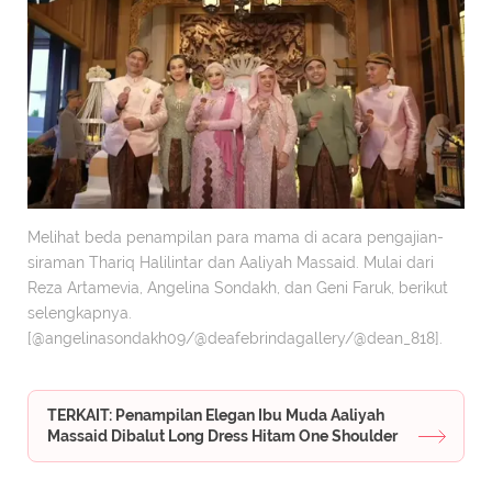
Melihat beda penampilan para mama di acara pengajian-
siraman Thariq Halilintar dan Aaliyah Massaid. Mulai dari
Reza Artamevia, Angelina Sondakh, dan Geni Faruk, berikut
selengkapnya.
[@angelinasondakh09/@deafebrindagallery/@dean_818].
TERKAIT: Penampilan Elegan Ibu Muda Aaliyah
Massaid Dibalut Long Dress Hitam One Shoulder