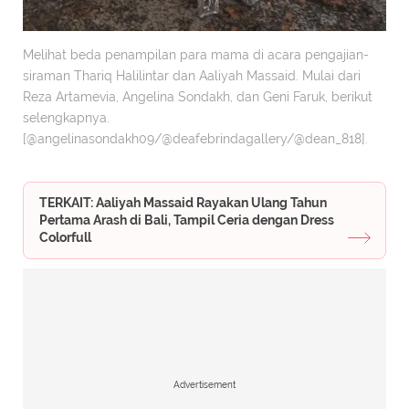
Melihat beda penampilan para mama di acara pengajian-
siraman Thariq Halilintar dan Aaliyah Massaid. Mulai dari
Reza Artamevia, Angelina Sondakh, dan Geni Faruk, berikut
selengkapnya.
[@angelinasondakh09/@deafebrindagallery/@dean_818].
TERKAIT: Aaliyah Massaid Rayakan Ulang Tahun
Pertama Arash di Bali, Tampil Ceria dengan Dress
Colorfull
Advertisement