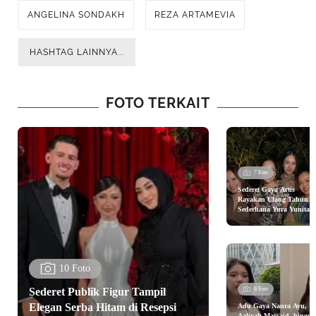
ANGELINA SONDAKH
REZA ARTAMEVIA
HASHTAG LAINNYA...
FOTO TERKAIT
7 Foto
Sederet Gaya Artis
Rayakan Ulang Tahun
Sederhana Yura Yunita k
35 dari Aaliyah Massaid,
Luna Maya, Hingga Yuk
Kato
10 Foto
Sederet Publik Figur Tampil
6 Foto
Elegan Serba Hitam di Resepsi
Adu Gaya Naura Ayu,
Aaliyah Massaid, hingga