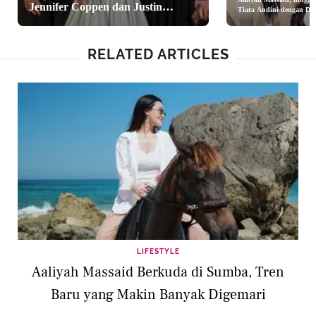
Jennifer Coppen dan Justin
Tiara Andini dengan Dre
Serba Putih Bergaya
Hubner, Aaliyah Massaid-Aurel
Minimalist Chic
Hermansyah
RELATED ARTICLES
LIFESTYLE
Aaliyah Massaid Berkuda di Sumba, Tren
Baru yang Makin Banyak Digemari