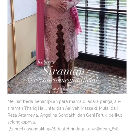
Melihat beda penampilan para mama di acara pengajian-
siraman Thariq Halilintar dan Aaliyah Massaid. Mulai dari
Reza Artamevia, Angelina Sondakh, dan Geni Faruk, berikut
selengkapnya.
[@angelinasondakh09/@deafebrindagallery/@dean_818].