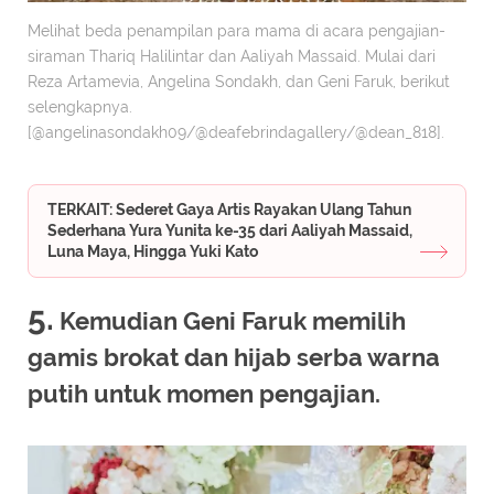
Melihat beda penampilan para mama di acara pengajian-
siraman Thariq Halilintar dan Aaliyah Massaid. Mulai dari
Reza Artamevia, Angelina Sondakh, dan Geni Faruk, berikut
selengkapnya.
[@angelinasondakh09/@deafebrindagallery/@dean_818].
TERKAIT: Sederet Gaya Artis Rayakan Ulang Tahun
Sederhana Yura Yunita ke-35 dari Aaliyah Massaid,
Luna Maya, Hingga Yuki Kato
5.
Kemudian Geni Faruk memilih
gamis brokat dan hijab serba warna
putih untuk momen pengajian.