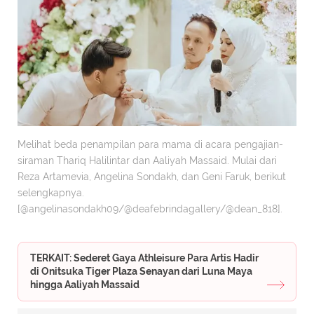
Melihat beda penampilan para mama di acara pengajian-
siraman Thariq Halilintar dan Aaliyah Massaid. Mulai dari
Reza Artamevia, Angelina Sondakh, dan Geni Faruk, berikut
selengkapnya.
[@angelinasondakh09/@deafebrindagallery/@dean_818].
TERKAIT: Sederet Gaya Athleisure Para Artis Hadir
di Onitsuka Tiger Plaza Senayan dari Luna Maya
hingga Aaliyah Massaid