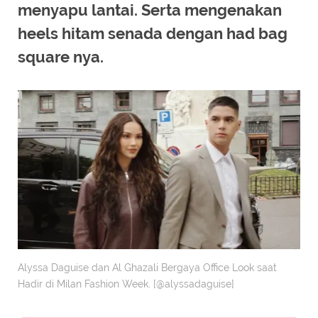
menyapu lantai. Serta mengenakan
heels hitam senada dengan had bag
square nya.
Alyssa Daguise dan Al Ghazali Bergaya Office Look saat
Hadir di Milan Fashion Week. [@alyssadaguise]