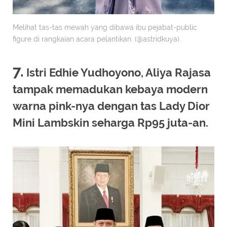
Melihat tas-tas mewah yang dibawa ibu pejabat-public
figure di rangkaian acara pelantikan. (@astridkuya).
7.
Istri Edhie Yudhoyono, Aliya Rajasa
tampak memadukan kebaya modern
warna pink-nya dengan tas Lady Dior
Mini Lambskin seharga Rp95 juta-an.