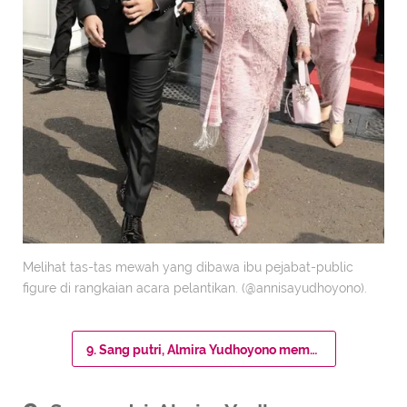
Melihat tas-tas mewah yang dibawa ibu pejabat-public
figure di rangkaian acara pelantikan. (@annisayudhoyono).
9. Sang putri, Almira Yudhoyono memadukan kebayanya dengan tas Chanel 19 Wallet on Chain seharga Rp59 juta-an.