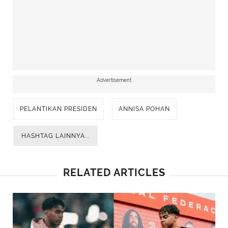
Advertisement
PELANTIKAN PRESIDEN
ANNISA POHAN
Melihat tas-tas mewah yang dibawa ibu pejabat-public
HASHTAG LAINNYA...
figure di rangkaian acara pelantikan. (@annisayudhoyono).
RELATED ARTICLES