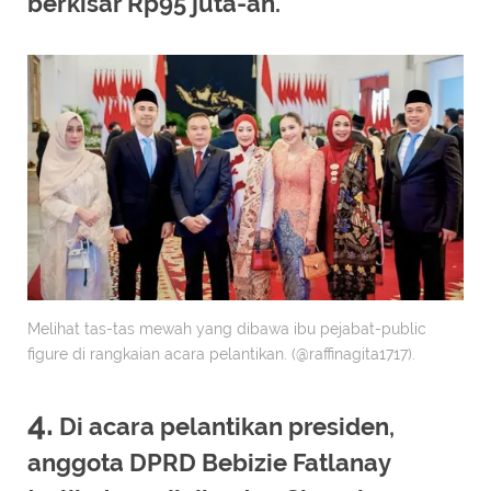
berkisar Rp95 juta-an.
Melihat tas-tas mewah yang dibawa ibu pejabat-public
figure di rangkaian acara pelantikan. (@raffinagita1717).
4.
Di acara pelantikan presiden,
anggota DPRD Bebizie Fatlanay