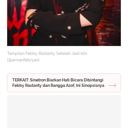
Tampilan Febby Rastanty Setelah Jadi Istri.
[@armanfebryan]
TERKAIT: Sinetron Biarkan Hati Bicara Dibintangi
Febby Rastanty dan Rangga Azof, Ini Sinopsisnya