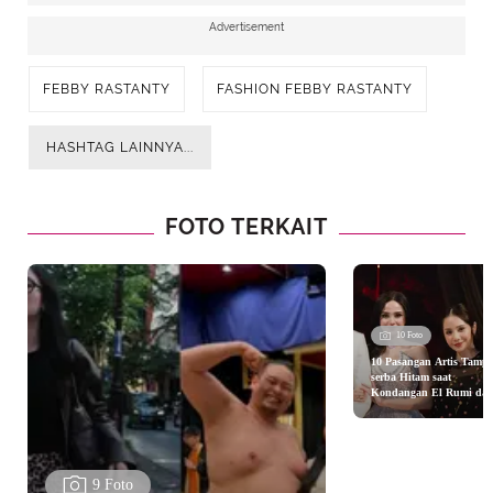
Advertisement
FEBBY RASTANTY
FASHION FEBBY RASTANTY
HASHTAG LAINNYA...
FOTO TERKAIT
10 Foto
10 Pasangan Artis Tampi
serba Hitam saat
Kondangan El Rumi da
Syifa Hadju dari Nagita
Slavina hingga Aurel
Hermansyah
9 Foto