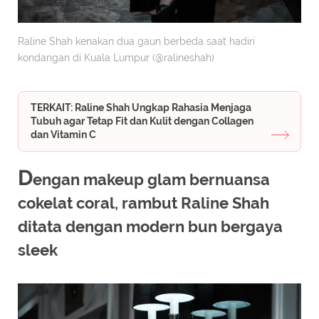
Raline Shah kenakan dua gaun berbeda saat hadiri
kondangan di Kuala Lumpur (@ralineshah)
TERKAIT: Raline Shah Ungkap Rahasia Menjaga
Tubuh agar Tetap Fit dan Kulit dengan Collagen
dan Vitamin C
D
engan makeup glam bernuansa
cokelat coral, rambut Raline Shah
ditata dengan modern bun bergaya
sleek