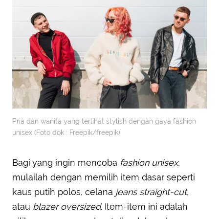
Pria dan wanita yang terlihat stylish dengan gaya fashion
unisex (Foto dok : Freepik/freepik).
Bagi yang ingin mencoba
fashion unisex
,
mulailah dengan memilih item dasar seperti
kaus putih polos, celana
jeans straight-cut
,
atau
blazer oversized
. Item-item ini adalah