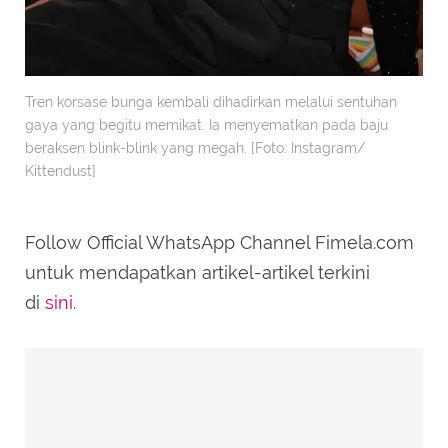
Tren korsase bunga kembali dihadirkan melalui sentuhan
gaya yang begitu memikat. Ia menyematkan pada baju
beraksen blink-blink yang megah. [Foto: Instagram/
Kittendust]
Follow Official WhatsApp Channel Fimela.com
untuk mendapatkan artikel-artikel terkini
di
sini
.