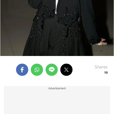
Shares
19
Advertisement