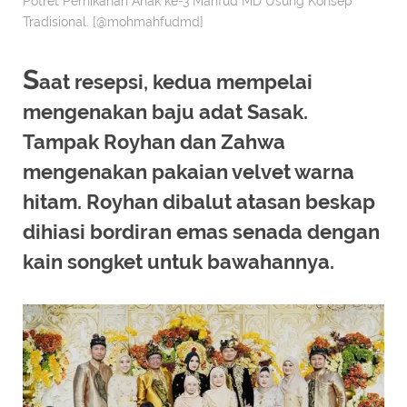
Potret Pernikahan Anak ke-3 Mahfud MD Usung Konsep
Tradisional. [@mohmahfudmd]
S
aat resepsi, kedua mempelai
mengenakan baju adat Sasak.
Tampak Royhan dan Zahwa
mengenakan pakaian velvet warna
hitam. Royhan dibalut atasan beskap
dihiasi bordiran emas senada dengan
kain songket untuk bawahannya.