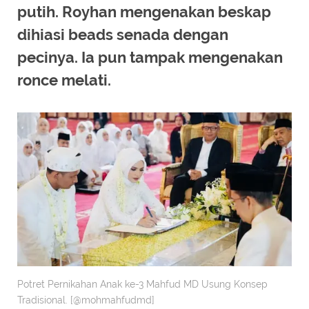
putih. Royhan mengenakan beskap
dihiasi beads senada dengan
pecinya. Ia pun tampak mengenakan
ronce melati.
Potret Pernikahan Anak ke-3 Mahfud MD Usung Konsep
Tradisional. [@mohmahfudmd]