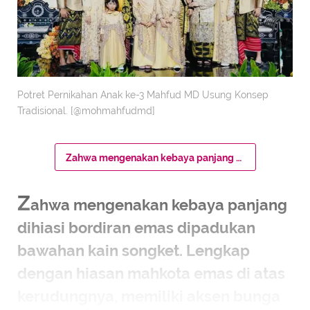
Potret Pernikahan Anak ke-3 Mahfud MD Usung Konsep
Tradisional. [@mohmahfudmd]
Zahwa mengenakan kebaya panjang dihiasi bordiran emas dipadukan bawahan kain songket. Lengkap dengan hiasan mahkota emas di atas kerudungnya, memiliki aksen bunga mawar merah di tengah.
Z
ahwa mengenakan kebaya panjang
dihiasi bordiran emas dipadukan
bawahan kain songket. Lengkap
dengan hiasan mahkota emas di atas
kerudungnya, memiliki aksen bunga