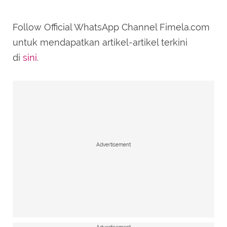
mawar merah di tengah.
Follow Official WhatsApp Channel Fimela.com
untuk mendapatkan artikel-artikel terkini
di
sini
.
Advertisement
Potret Pernikahan Anak ke-3 Mahfud MD Usung Konsep
Tradisional. [@mohmahfudmd]