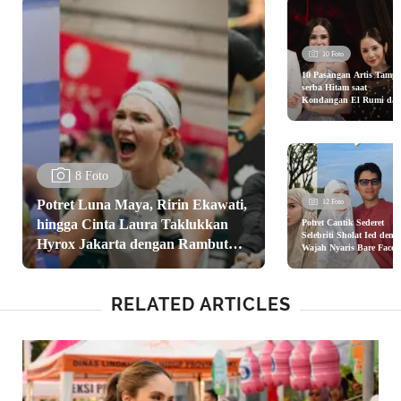
10 Foto
10 Pasangan Artis Tampi
serba Hitam saat
Kondangan El Rumi da
Syifa Hadju dari Nagita
Slavina hingga Aurel
Hermansyah
8 Foto
Potret Luna Maya, Ririn Ekawati,
12 Foto
hingga Cinta Laura Taklukkan
Potret Cantik Sederet
Selebriti Sholat Ied deng
Hyrox Jakarta dengan Rambut
Wajah Nyaris Bare Face,
dari Luna Maya hingga
Anti Gerah dan Modis
BCL
RELATED ARTICLES