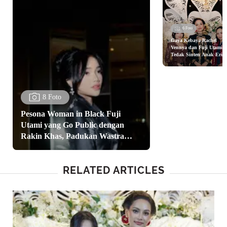
6 Foto
Gaya Kebaya Rachel
Vennya dan Fuji Utami d
Tedak Sinten Anak Erik
Carlina
8 Foto
Pesona Woman in Black Fuji
Utami yang Go Public dengan
Rakin Khas, Padukan Wastra
dengan Tas Dior
RELATED ARTICLES