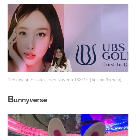
Perhiasaan Eksklusif seri Nayeon TWICE. [Anisha/Fimela]
B
unnyverse