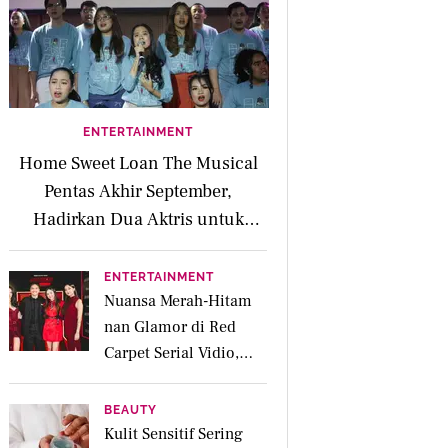
ENTERTAINMENT
Home Sweet Loan The Musical
Pentas Akhir September,
Hadirkan Dua Aktris untuk
Peran Kaluna
ENTERTAINMENT
Nuansa Merah-Hitam
nan Glamor di Red
Carpet Serial Vidio,
Jakarta Undercover:
Members Only
BEAUTY
Kulit Sensitif Sering