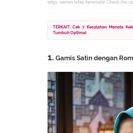
edgy, namun tetap karismatik. Check this vi
TERKAIT: Cek 7 Kesalahan Menata Keb
Tumbuh Optimal
1.
Gamis Satin dengan Romp