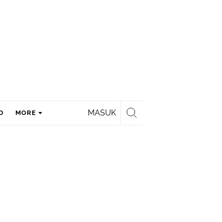
MASUK
D
MORE