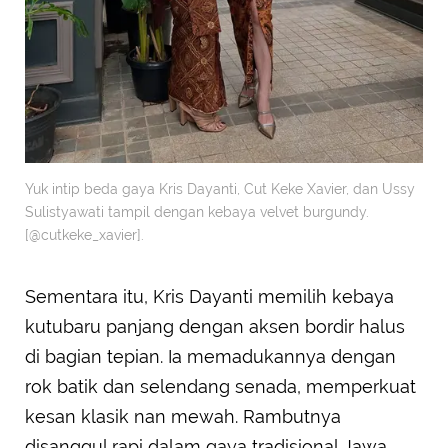
Yuk intip beda gaya Kris Dayanti, Cut Keke Xavier, dan Ussy
Sulistyawati tampil dengan kebaya velvet burgundy.
[@cutkeke_xavier].
Sementara itu, Kris Dayanti memilih kebaya
kutubaru panjang dengan aksen bordir halus
di bagian tepian. Ia memadukannya dengan
rok batik dan selendang senada, memperkuat
kesan klasik nan mewah. Rambutnya
disanggul rapi dalam gaya tradisional Jawa,