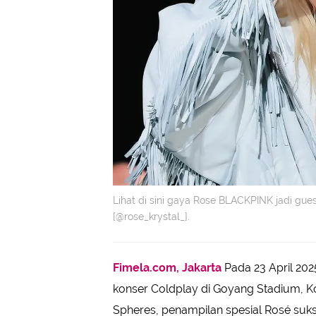
Lihat di sini gaya Rose BLACKPINK jadi gues
[@rose_krystal_].
Fimela.com, Jakarta
Pada 23 April 20
konser Coldplay di Goyang Stadium, Kor
Spheres, penampilan spesial Rosé suk