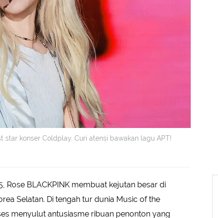
t star konser Coldplay. Curi atensi bawakan lagu APT!
25, Rose BLACKPINK membuat kejutan besar di
ea Selatan. Di tengah tur dunia Music of the
ses menyulut antusiasme ribuan penonton yang