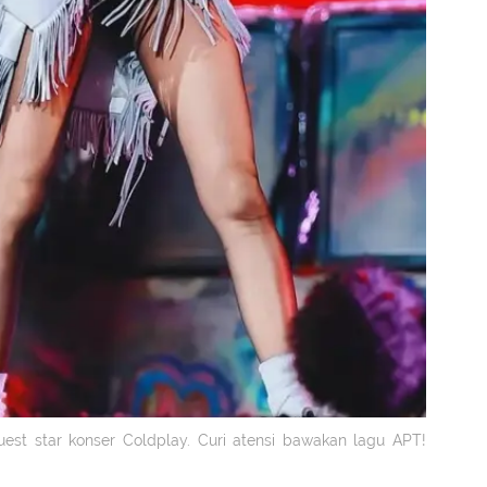
uest star konser Coldplay. Curi atensi bawakan lagu APT!