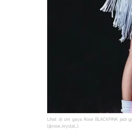
Lihat di sini gaya Rose BLACKPINK jadi g
[@rose_krystal_].