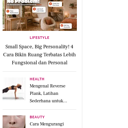
LIFESTYLE
Small Space, Big Personality! 4
Cara Bikin Ruang Terbatas Lebih
Fungsional dan Personal
HEALTH
Mengenal Reverse
Plank, Latihan
Sederhana untuk
Menguatkan Otot
Posterior dan Core
BEAUTY
Cara Mengurangi