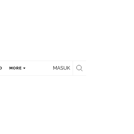
MASUK
D
MORE