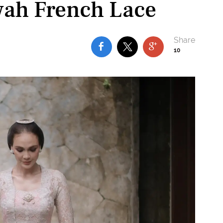
ah French Lace
10