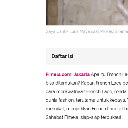
Gaya Cantik Luna Maya saat Prosesi Siram
Daftar Isi
Mengenal Lebih Dekat French Lac
Fimela.com, Jakarta
Apa itu French L
French Lace untuk Kebaya Modern
bisa ditemukan? Kapan French Lace p
French Lace untuk Kebaya Tradisio
cara merawatnya? French Lace, renda c
dunia fashion, terutama untuk kebaya.
memikat, menjadikan French Lace pili
Sahabat Fimela, siap-siap terpukau!