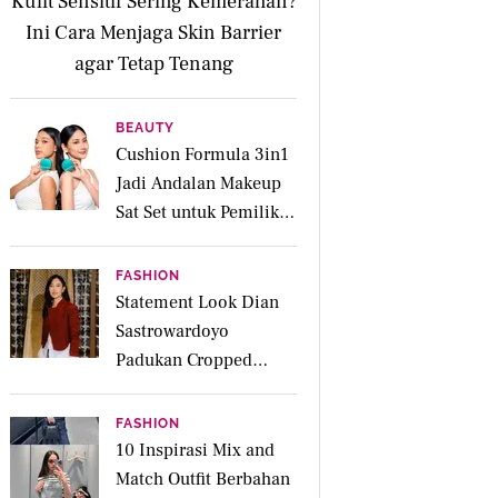
Kulit Sensitif Sering Kemerahan?
Ini Cara Menjaga Skin Barrier
agar Tetap Tenang
BEAUTY
Cushion Formula 3in1
Jadi Andalan Makeup
Sat Set untuk Pemilik
Kulit Acne Prone
FASHION
Statement Look Dian
Sastrowardoyo
Padukan Cropped
Beskap dan Ripped
Jeans, Hadirkan Pesona
FASHION
Kartini yang Edgy
10 Inspirasi Mix and
Match Outfit Berbahan