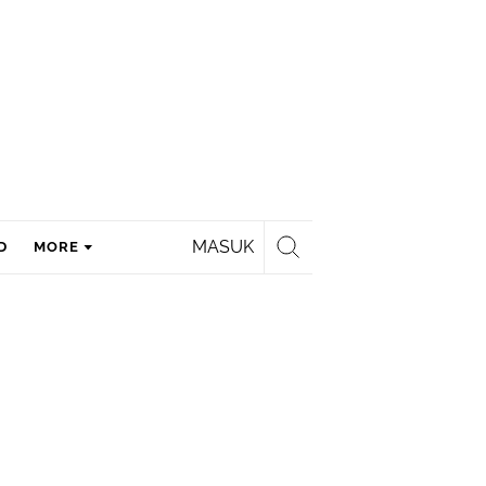
MASUK
D
MORE