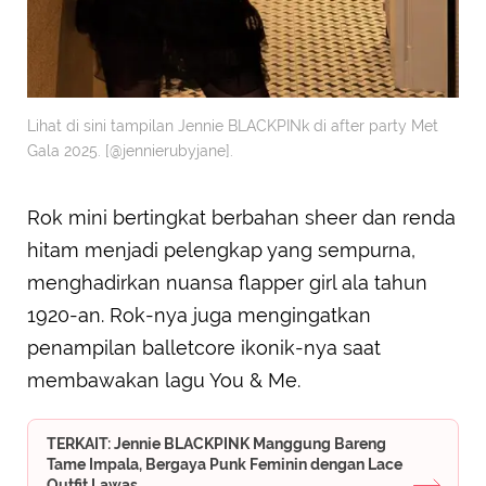
Lihat di sini tampilan Jennie BLACKPINk di after party Met
Gala 2025. [@jennierubyjane].
Rok mini bertingkat berbahan sheer dan renda
hitam menjadi pelengkap yang sempurna,
menghadirkan nuansa flapper girl ala tahun
1920-an. Rok-nya juga mengingatkan
penampilan balletcore ikonik-nya saat
membawakan lagu You & Me.
TERKAIT: Jennie BLACKPINK Manggung Bareng
Tame Impala, Bergaya Punk Feminin dengan Lace
Outfit Lawas