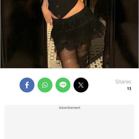
Shares
13
Advertisement