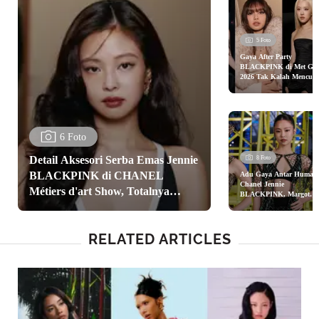
5 Foto
Gaya After Party
BLACKPINK di Met Gal
2026 Tak Kalah Mencuri
Perhatian
6 Foto
Detail Aksesori Serba Emas Jennie
8 Foto
BLACKPINK di CHANEL
Adu Gaya Antar Human
Chanel Jennie
Métiers d'art Show, Totalnya
BLACKPINK, Margot
Robbie hingga Lily-Rose
Tembus Ratusan Juta
Depp di Show Chanel
Fall/Winter 2026
RELATED ARTICLES