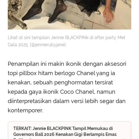
Lihat di sini tampilan Jennie BLACKPINk di after party Met
Gala 2025. [@jennierubyjane].
Penampilan ini makin ikonik dengan aksesori
topi pillbox hitam berlogo Chanel yang ia
kenakan, sebuah penghormatan tersirat
kepada gaya ikonik Coco Chanel, namun
diinterpretasikan dalam versi lebih segar dan
kontemporer.
TERKAIT: Jennie BLACKPINK Tampil Memukau di
Governors Ball 2026 Kenakan Gigi Berlampis Emas