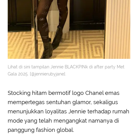
Lihat di sini tampilan Jennie BLACKPINk di after party Met
Gala 2025. [@jennierubyjane].
Stocking hitam bermotif logo Chanel emas
mempertegas sentuhan glamor, sekaligus
menunjukkan loyalitas Jennie terhadap rumah
mode yang telah mengangkat namanya di
panggung fashion global.