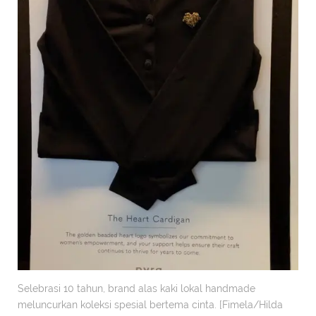
Selebrasi 10 tahun, brand alas kaki lokal handmade
meluncurkan koleksi spesial bertema cinta. [Fimela/Hilda