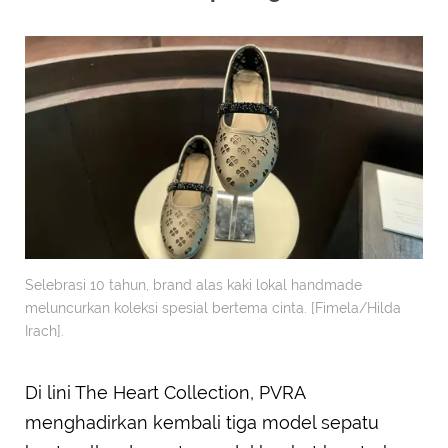
Selebrasi 10 tahun, brand alas kaki lokal handmade
meluncurkan koleksi spesial bertema cinta. [Fimela/Hilda
Irach].
Di lini The Heart Collection, PVRA
menghadirkan kembali tiga model sepatu