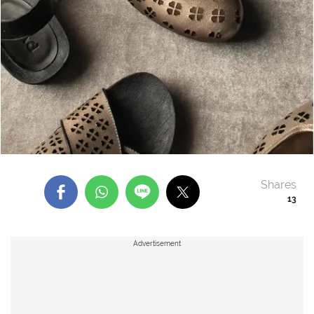
Shares
13
Advertisement