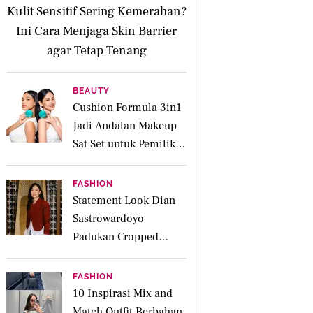
Kulit Sensitif Sering Kemerahan?
Ini Cara Menjaga Skin Barrier
agar Tetap Tenang
BEAUTY
Cushion Formula 3in1
Jadi Andalan Makeup
Sat Set untuk Pemilik
Kulit Acne Prone
FASHION
Statement Look Dian
Sastrowardoyo
Padukan Cropped
Beskap dan Ripped
Jeans, Hadirkan Pesona
FASHION
Kartini yang Edgy
10 Inspirasi Mix and
Match Outfit Berbahan