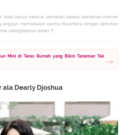
r tidak hanya mencuri perhatian karena keindahan momen
ang anggun, memadukan wastra Nusantara dengan sentuhan
ak selengkapnya dalam F...
un Mini di Teras Rumah yang Bikin Tanaman Tak
 ala Dearly Djoshua