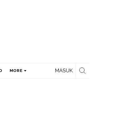
MASUK
D
MORE