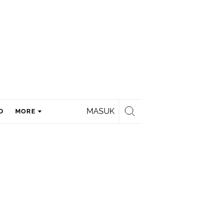
MASUK
D
MORE