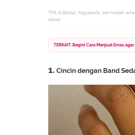
TPS di Bantul, Yogyakarta, beri hadiah em
diundi.
TERKAIT: Begini Cara Menjual Emas agar
1.
Cincin dengan Band Sed