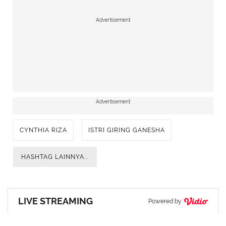
Advertisement
Advertisement
CYNTHIA RIZA
ISTRI GIRING GANESHA
Cynthia Riza Istri Giring Tampil dengan Outfit dari Berbagai
Daerah Nusantara dari Makassar hingga Papua.
HASHTAG LAINNYA...
[@cynthiaganesha]
LIVE STREAMING
Powered by