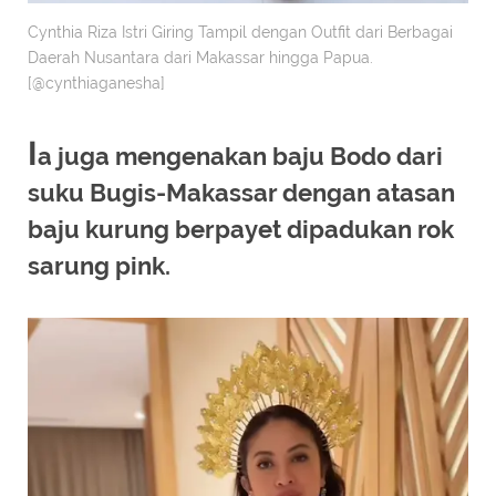
Cynthia Riza Istri Giring Tampil dengan Outfit dari Berbagai
Daerah Nusantara dari Makassar hingga Papua.
[@cynthiaganesha]
I
a juga mengenakan baju Bodo dari
suku Bugis-Makassar dengan atasan
baju kurung berpayet dipadukan rok
sarung pink.