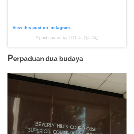
View this post on Instagram
A post shared by TITI DJ (@ti2dj)
P
erpaduan dua budaya