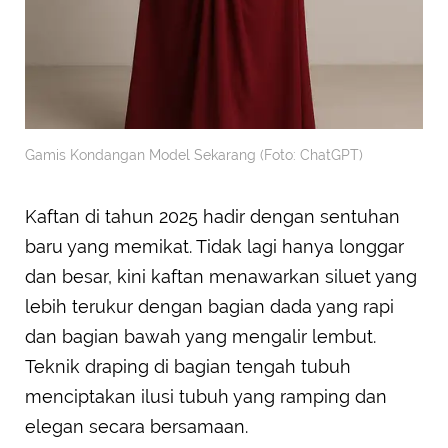
Gamis Kondangan Model Sekarang (Foto: ChatGPT)
Kaftan di tahun 2025 hadir dengan sentuhan
baru yang memikat. Tidak lagi hanya longgar
dan besar, kini kaftan menawarkan siluet yang
lebih terukur dengan bagian dada yang rapi
dan bagian bawah yang mengalir lembut.
Teknik draping di bagian tengah tubuh
menciptakan ilusi tubuh yang ramping dan
elegan secara bersamaan.