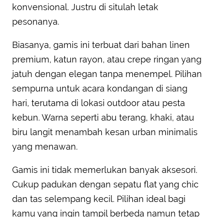
konvensional. Justru di situlah letak
pesonanya.
Biasanya, gamis ini terbuat dari bahan linen
premium, katun rayon, atau crepe ringan yang
jatuh dengan elegan tanpa menempel. Pilihan
sempurna untuk acara kondangan di siang
hari, terutama di lokasi outdoor atau pesta
kebun. Warna seperti abu terang, khaki, atau
biru langit menambah kesan urban minimalis
yang menawan.
Gamis ini tidak memerlukan banyak aksesori.
Cukup padukan dengan sepatu flat yang chic
dan tas selempang kecil. Pilihan ideal bagi
kamu yang ingin tampil berbeda namun tetap