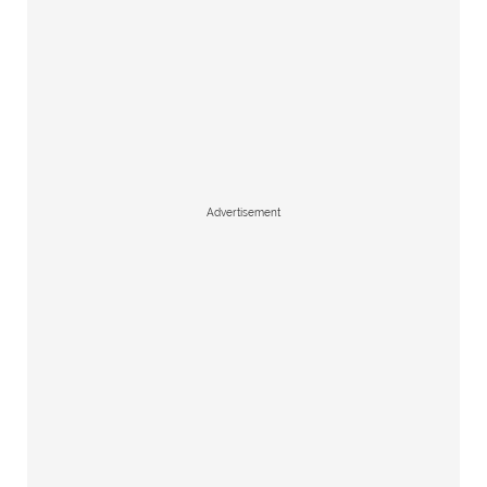
Advertisement