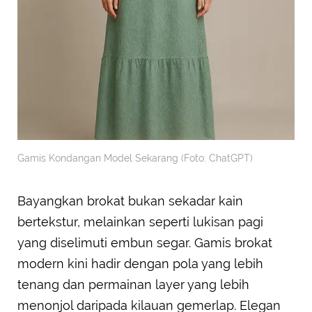
Gamis Kondangan Model Sekarang (Foto: ChatGPT)
Bayangkan brokat bukan sekadar kain
bertekstur, melainkan seperti lukisan pagi
yang diselimuti embun segar. Gamis brokat
modern kini hadir dengan pola yang lebih
tenang dan permainan layer yang lebih
menonjol daripada kilauan gemerlap. Elegan