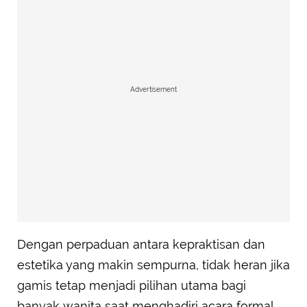
Advertisement
Dengan perpaduan antara kepraktisan dan
estetika yang makin sempurna, tidak heran jika
gamis tetap menjadi pilihan utama bagi
banyak wanita saat menghadiri acara formal