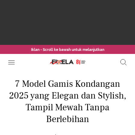
Iklan - Scroll ke bawah untuk melanjutkan
7 Model Gamis Kondangan
2025 yang Elegan dan Stylish,
Tampil Mewah Tanpa
Berlebihan