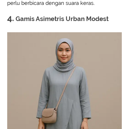
perlu berbicara dengan suara keras.
4.
Gamis Asimetris Urban Modest