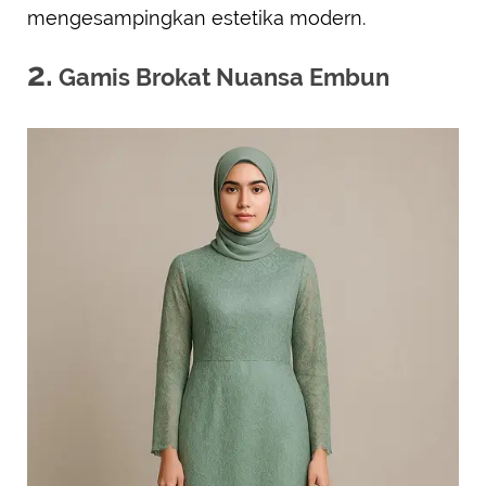
mengesampingkan estetika modern.
2.
Gamis Brokat Nuansa Embun