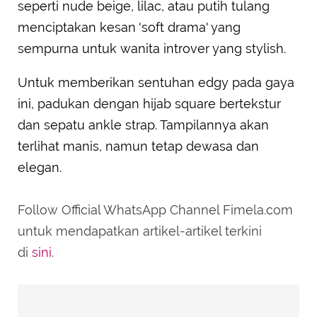
seperti nude beige, lilac, atau putih tulang
menciptakan kesan 'soft drama' yang
sempurna untuk wanita introver yang stylish.
Untuk memberikan sentuhan edgy pada gaya
ini, padukan dengan hijab square bertekstur
dan sepatu ankle strap. Tampilannya akan
terlihat manis, namun tetap dewasa dan
elegan.
Follow Official WhatsApp Channel Fimela.com
untuk mendapatkan artikel-artikel terkini
di
sini
.