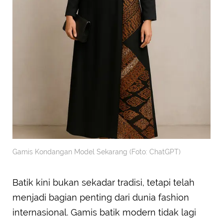
Gamis Kondangan Model Sekarang (Foto: ChatGPT)
Batik kini bukan sekadar tradisi, tetapi telah
menjadi bagian penting dari dunia fashion
internasional. Gamis batik modern tidak lagi