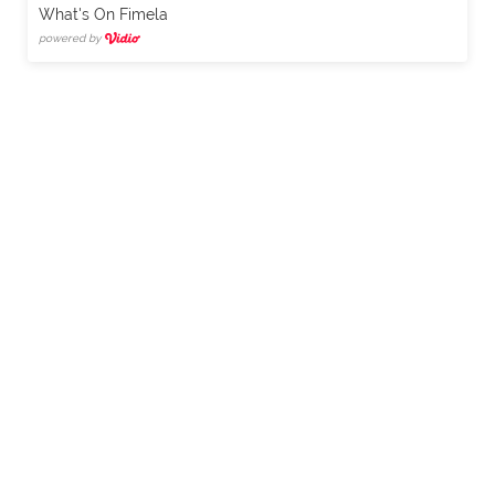
What's On Fimela
powered by