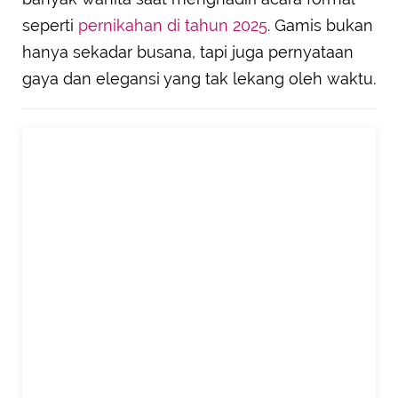
seperti
pernikahan di tahun 2025
. Gamis bukan
hanya sekadar busana, tapi juga pernyataan
gaya dan elegansi yang tak lekang oleh waktu.