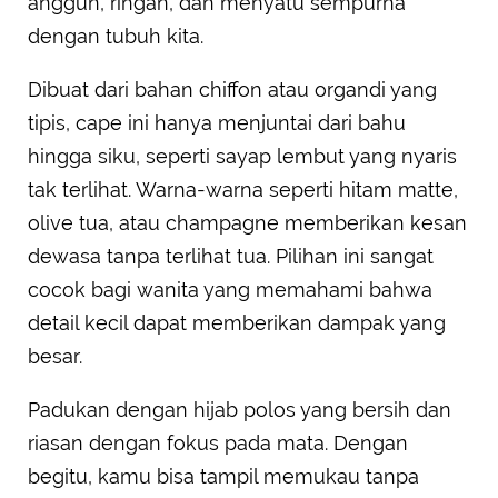
anggun, ringan, dan menyatu sempurna
dengan tubuh kita.
Dibuat dari bahan chiffon atau organdi yang
tipis, cape ini hanya menjuntai dari bahu
hingga siku, seperti sayap lembut yang nyaris
tak terlihat. Warna-warna seperti hitam matte,
olive tua, atau champagne memberikan kesan
dewasa tanpa terlihat tua. Pilihan ini sangat
cocok bagi wanita yang memahami bahwa
detail kecil dapat memberikan dampak yang
besar.
Padukan dengan hijab polos yang bersih dan
riasan dengan fokus pada mata. Dengan
begitu, kamu bisa tampil memukau tanpa