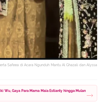
erta Safeea di Acara Ngunduh Mantu Al Ghazali dan Alyssa
ki Wu, Gaya Para Mama Maia Estianty hingga Mulan