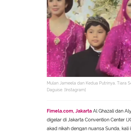
Mulan Jameela dan Kedua Putrinya, Tiara S
Daguise. [Instagram]
Fimela.com, Jakarta
Al Ghazali dan A
digelar di Jakarta Convention Center (J
akad nikah dengan nuansa Sunda, kali 