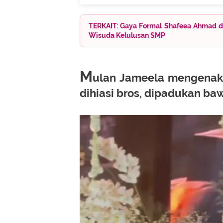
TERKAIT: Gaya Formal Shafeea Ahmad de
Wisuda Kelulusan SMP
M
ulan Jameela mengenaka
dihiasi bros, dipadukan baw