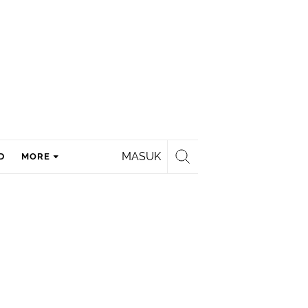
MASUK
D
MORE