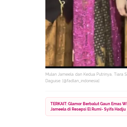
Mulan Jameela dan Kedua Putrinya, Tiara S
Daguise. [@fadlan_indonesia]
TERKAIT: Glamor Berbalut Gaun Emas Wi
Jameela di Resepsi El Rumi- Syifa Hadju