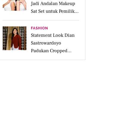
Jadi Andalan Makeup
Sat Set untuk Pemilik
Kulit Acne Prone
FASHION
Statement Look Dian
Sastrowardoyo
Padukan Cropped
Beskap dan Ripped
Jeans, Hadirkan Pesona
Kartini yang Edgy