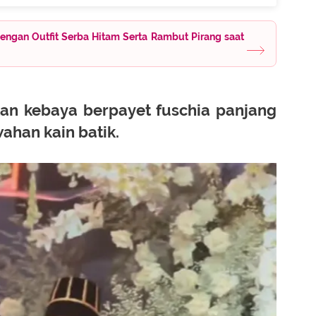
ngan Outfit Serba Hitam Serta Rambut Pirang saat
n kebaya berpayet fuschia panjang
ahan kain batik.