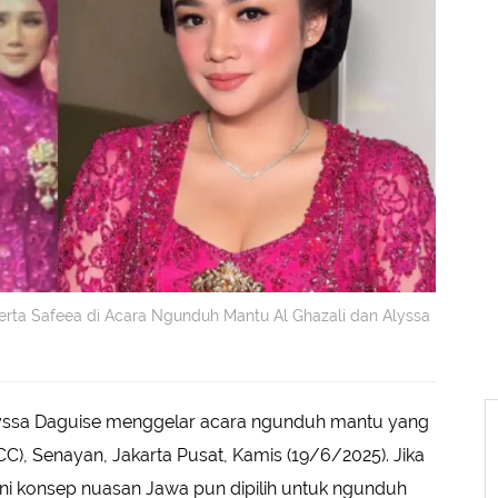
erta Safeea di Acara Ngunduh Mantu Al Ghazali dan Alyssa
lyssa Daguise menggelar acara ngunduh mantu yang
CC), Senayan, Jakarta Pusat, Kamis (19/6/2025). Jika
ini konsep nuasan Jawa pun dipilih untuk ngunduh