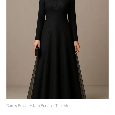
Gamis Brokat Hitam Berlapis Tile (AI)