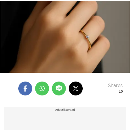
Shares
16
Advertisement