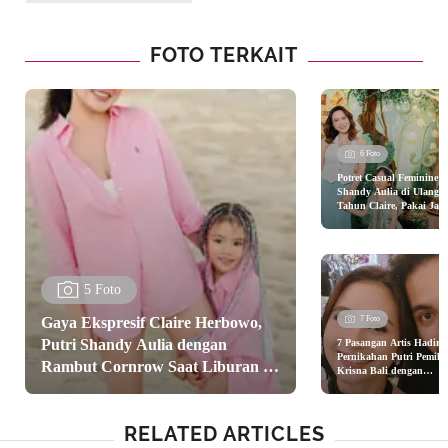
FOTO TERKAIT
6 Foto
Potret Casual Feminine
Shandy Aulia di Ulang
Tahun Claire, Pakai Jam
Tangan Mewah Seharga 
1 Milyar
5 Foto
Gaya Ekspresif Claire Herbowo,
7 Foto
Putri Shandy Aulia dengan
7 Pasangan Artis Hadir d
Pernikahan Putri Pemili
Rambut Cornrow Saat Liburan di
Krisna Bali dengan
Busana Totalitas, Intip
Pantai
Siapa Saja Mereka
RELATED ARTICLES