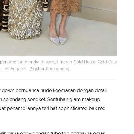
 penampilan mereka di karpet merah Gold House Gold Gala
 Los Angeles. [@gilbertfloresphoto].
er gown bernuansa nude keemasan dengan detail
an selendang songket. Sentuhan glam makeup
penampilannya terlihat sophisticated bak red
ilih gaya edgy dengan tube top berwarna emas