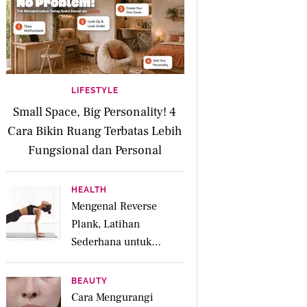
LIFESTYLE
Small Space, Big Personality! 4
Cara Bikin Ruang Terbatas Lebih
Fungsional dan Personal
HEALTH
Mengenal Reverse
Plank, Latihan
Sederhana untuk
Menguatkan Otot
Posterior dan Core
BEAUTY
Cara Mengurangi