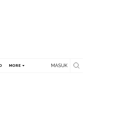
MASUK
D
MORE