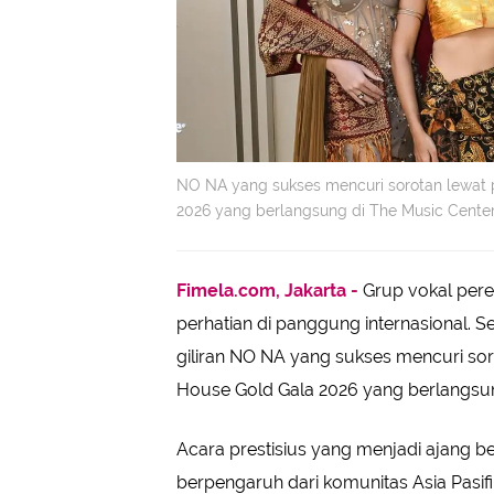
NO NA yang sukses mencuri sorotan lewat 
2026 yang berlangsung di The Music Center,
Fimela.com, Jakarta -
Grup vokal pere
perhatian di panggung internasional. S
giliran NO NA yang sukses mencuri so
House Gold Gala 2026 yang berlangsun
Acara prestisius yang menjadi ajang be
berpengaruh dari komunitas Asia Pasif