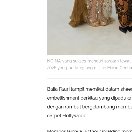
NO NA yang sukses mencuri sorotan lewat
2026 yang berlangsung di The Music Center,
Baila Fauri tampil memikat dalam she
embellishment berkilau yang dipaduk
dengan rambut bergelombang membuat 
carpet Hollywood.
Member lainnya, Esther Geraldine mem