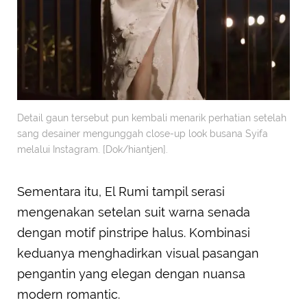
Detail gaun tersebut pun kembali menarik perhatian setelah
sang desainer mengunggah close-up look busana Syifa
melalui Instagram. [Dok/hiantjen].
Sementara itu, El Rumi tampil serasi
mengenakan setelan suit warna senada
dengan motif pinstripe halus. Kombinasi
keduanya menghadirkan visual pasangan
pengantin yang elegan dengan nuansa
modern romantic.