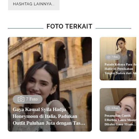
HASHTAG LAINNYA...
FOTO TERKAIT
7 Foto
Parade Kebaya Para Arti
Hadir di Pernikahan
Tengku Nadira dari Any
Geraldine, Aaliyah
Massaid hingga Alyssa
Daguise
7 Foto
Gaya Kasual Syifa Hadju
6 Foto
Honeymoon di Italia, Padukan
Penampilan Cantik
Effortless Laura Moane
Outfit Puluhan Juta dengan Tas
Dibalut Gaun Hitam
Sederhana di Pernikaha
Chanel Rp178Jutaan.
Syifa Hadju dan El Rum