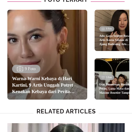
8 Foto
Adu Gaya Sederet Busan
Artis Korea Selatan di
Ajang Baeksang Arts
Awards ke-62 dari Mun 
Young hingga Son Ye Jin
9 Foto
Warna-Warni Kebaya di Hari
5 Foto
Kartini, 9 Artis Unggah Potret
Usai Pemotretan Bertuka
Peran, Luna Maya dan
Kenakan Kebaya dari Pevita
Maxime Bouttier Tampil
Elegan Serba Hitam
Pearce hingga Luna Maya
Rayakan Anniversary
dengan Dinner Romantis
RELATED ARTICLES