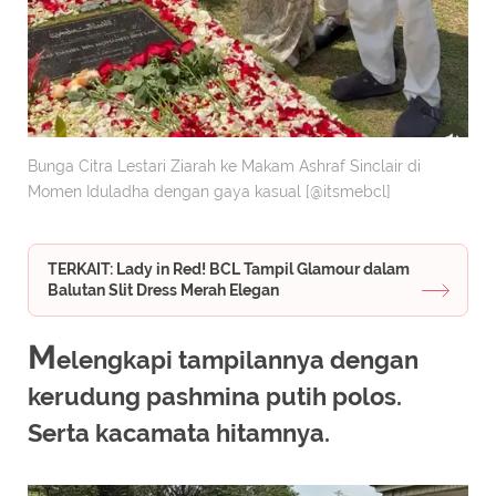
Bunga Citra Lestari Ziarah ke Makam Ashraf Sinclair di
Momen Iduladha dengan gaya kasual [@itsmebcl]
TERKAIT: Lady in Red! BCL Tampil Glamour dalam
Balutan Slit Dress Merah Elegan
M
elengkapi tampilannya dengan
kerudung pashmina putih polos.
Serta kacamata hitamnya.