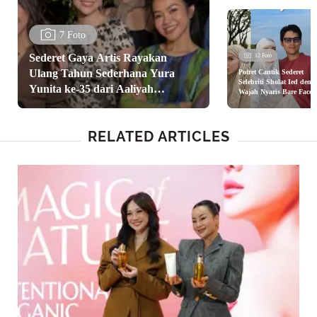
7 Foto
Sederet Gaya Artis Rayakan
12 Foto
Ulang Tahun Sederhana Yura
Potret Cantik Sederet
Selebriti Sholat Ied deng
Yunita ke-35 dari Aaliyah
Wajah Nyaris Bare Face,
dari Luna Maya hingga
Massaid, Luna Maya, Hingga Yuki
BCL
Kato
RELATED ARTICLES