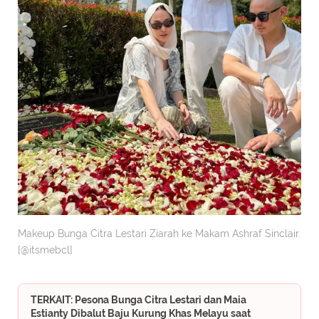
Makeup Bunga Citra Lestari Ziarah ke Makam Ashraf Sinclair.
[@itsmebcl]
TERKAIT: Pesona Bunga Citra Lestari dan Maia
Estianty Dibalut Baju Kurung Khas Melayu saat