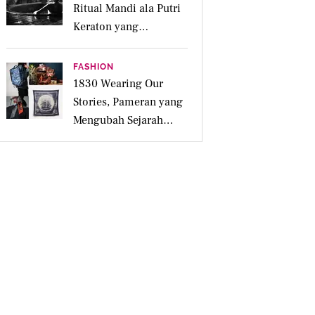
Ritual Mandi ala Putri
Keraton yang
Menenangkan untuk
Jiwa dan Kulit Iritasi
FASHION
1830 Wearing Our
Stories, Pameran yang
Mengubah Sejarah
Menjadi Karya Pakai