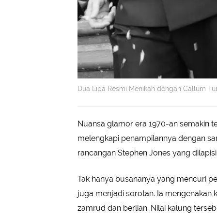
Dua Lipa Resmi Menikah dengan Callum Turn
Nuansa glamor era 1970-an semakin te
melengkapi penampilannya dengan saru
rancangan Stephen Jones yang dilapis
Tak hanya busananya yang mencuri per
juga menjadi sorotan. Ia mengenakan ka
zamrud dan berlian. Nilai kalung terse