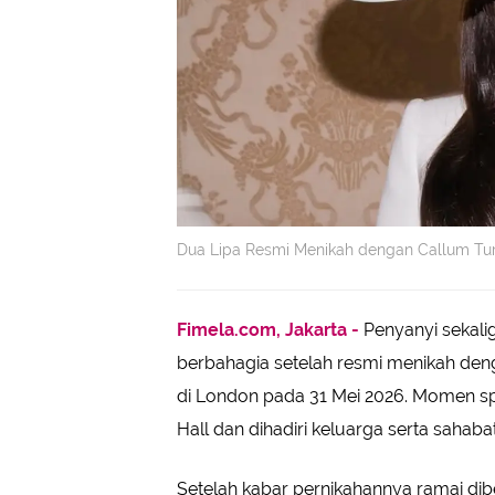
Dua Lipa Resmi Menikah dengan Callum Turn
Fimela.com, Jakarta -
Penyanyi sekalig
berbahagia setelah resmi menikah den
di London pada 31 Mei 2026. Momen sp
Hall dan dihadiri keluarga serta sahabat
Setelah kabar pernikahannya ramai dibe