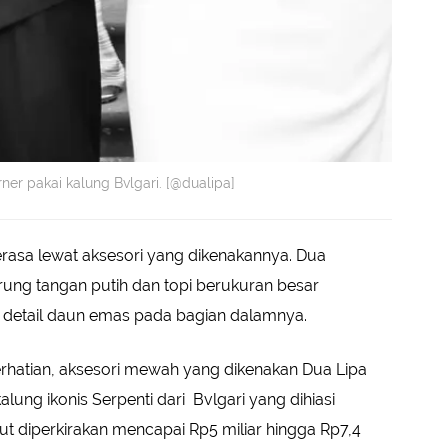
er pakai kalung Bvlgari. [@dualipa]
rasa lewat aksesori yang dikenakannya. Dua
ng tangan putih dan topi berukuran besar
i detail daun emas pada bagian dalamnya.
hatian, aksesori mewah yang dikenakan Dua Lipa
lung ikonis Serpenti dari Bvlgari yang dihiasi
but diperkirakan mencapai Rp5 miliar hingga Rp7,4