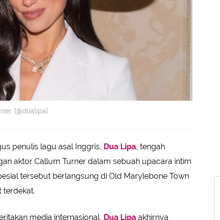
er. [@dualipa]
us penulis lagu asal Inggris,
Dua Lipa
, tengah
gan aktor Callum Turner dalam sebuah upacara intim
esial tersebut berlangsung di Old Marylebone Town
 terdekat.
ritakan media internasional,
Dua Lipa
akhirnya