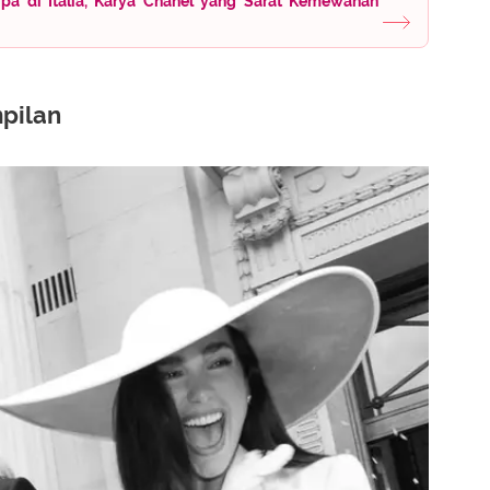
ipa di Italia, Karya Chanel yang Sarat Kemewahan
pilan