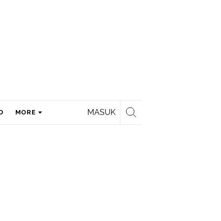
MASUK
D
MORE