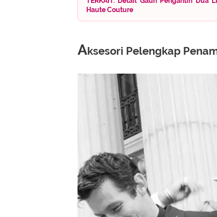
TERKAIT: Detail Gaun Pengantin Dua L
Haute Couture
A
ksesori Pelengkap Penam