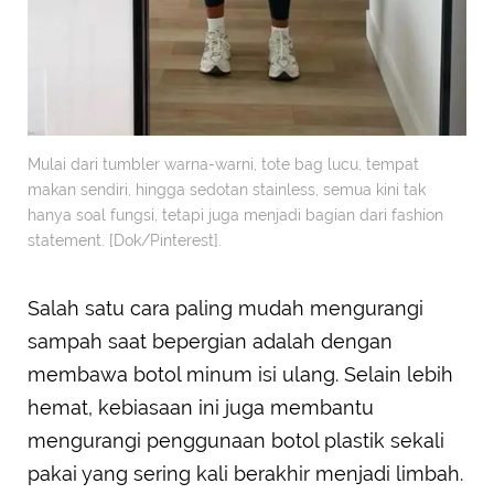
Mulai dari tumbler warna-warni, tote bag lucu, tempat
makan sendiri, hingga sedotan stainless, semua kini tak
hanya soal fungsi, tetapi juga menjadi bagian dari fashion
statement. [Dok/Pinterest].
Salah satu cara paling mudah mengurangi
sampah saat bepergian adalah dengan
membawa botol minum isi ulang. Selain lebih
hemat, kebiasaan ini juga membantu
mengurangi penggunaan botol plastik sekali
pakai yang sering kali berakhir menjadi limbah.