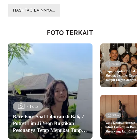
HASHTAG LAINNYA...
FOTO TERKAIT
6 Foto
Dapat Kejutan Bridal
Shower, Jennifer Coppen
Tampil Elegan dengan
Gaun Berbulu Jelang
Pernikahan
7 Foto
Bare Face Saat Liburan di Bali, 7
5 Foto
Potret Lim Ji Yeon Buktikan
Vans Kembali dengan
Siluet Loafer dan Boat
Pesonanya Tetap Memikat Tanpa
Shoes yang Jadi Ciri Kh
Makeup Tebal