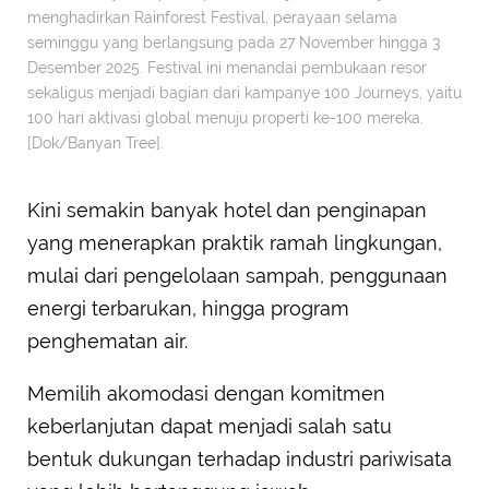
menghadirkan Rainforest Festival, perayaan selama
seminggu yang berlangsung pada 27 November hingga 3
Desember 2025. Festival ini menandai pembukaan resor
sekaligus menjadi bagian dari kampanye 100 Journeys, yaitu
100 hari aktivasi global menuju properti ke-100 mereka.
[Dok/Banyan Tree].
Kini semakin banyak hotel dan penginapan
yang menerapkan praktik ramah lingkungan,
mulai dari pengelolaan sampah, penggunaan
energi terbarukan, hingga program
penghematan air.
Memilih akomodasi dengan komitmen
keberlanjutan dapat menjadi salah satu
bentuk dukungan terhadap industri pariwisata