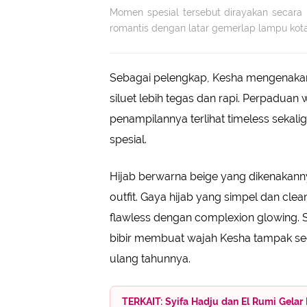
Momen spesial tersebut dirayakan secara
romantis dengan latar gemerlap lampu kota 
Sebagai pelengkap, Kesha mengenakan
siluet lebih tegas dan rapi. Perpadua
penampilannya terlihat timeless seka
spesial.
Hijab berwarna beige yang dikenakan
outfit. Gaya hijab yang simpel dan cle
flawless dengan complexion glowing.
bibir membuat wajah Kesha tampak seg
ulang tahunnya.
TERKAIT: Syifa Hadju dan El Rumi Gelar 