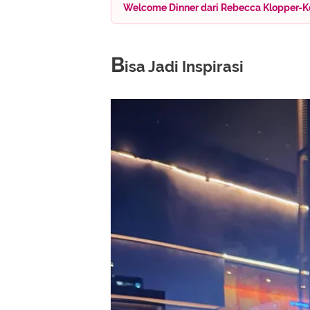
Welcome Dinner dari Rebecca Klopper-K
B
isa Jadi Inspirasi