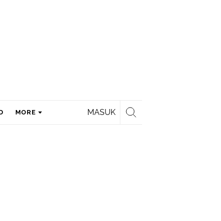
MASUK
D
MORE