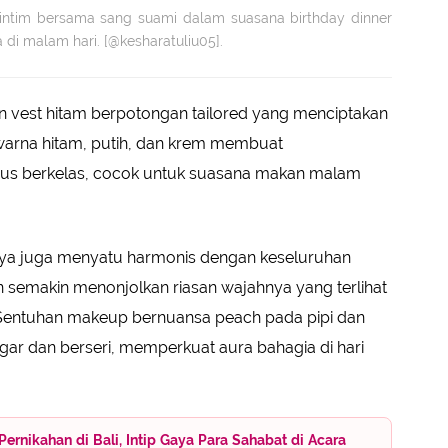
 intim bersama sang suami dalam suasana birthday dinner
di malam hari. [@kesharatuliu05].
 vest hitam berpotongan tailored yang menciptakan
n warna hitam, putih, dan krem membuat
ligus berkelas, cocok untuk suasana makan malam
nya juga menyatu harmonis dengan keseluruhan
an semakin menonjolkan riasan wajahnya yang terlihat
 Sentuhan makeup bernuansa peach pada pipi dan
ar dan berseri, memperkuat aura bahagia di hari
Pernikahan di Bali, Intip Gaya Para Sahabat di Acara