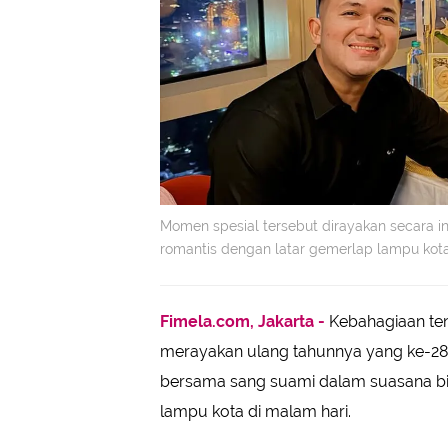
Momen spesial tersebut dirayakan secara i
romantis dengan latar gemerlap lampu kota 
Fimela.com, Jakarta -
Kebahagiaan ten
merayakan ulang tahunnya yang ke-28.
bersama sang suami dalam suasana bir
lampu kota di malam hari.