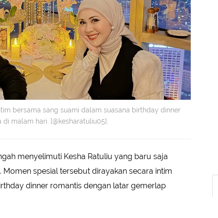
ntim bersama sang suami dalam suasana birthday dinner
di malam hari. [@kesharatuliu05].
gah menyelimuti Kesha Ratuliu yang baru saja
 Momen spesial tersebut dirayakan secara intim
thday dinner romantis dengan latar gemerlap