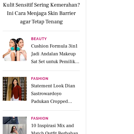
Kulit Sensitif Sering Kemerahan?
Ini Cara Menjaga Skin Barrier
agar Tetap Tenang
BEAUTY
Cushion Formula 3in1
Jadi Andalan Makeup
Sat Set untuk Pemilik
Kulit Acne Prone
FASHION
Statement Look Dian
Sastrowardoyo
Padukan Cropped
Beskap dan Ripped
Jeans, Hadirkan Pesona
FASHION
Kartini yang Edgy
10 Inspirasi Mix and
Match Outfit Berbahan